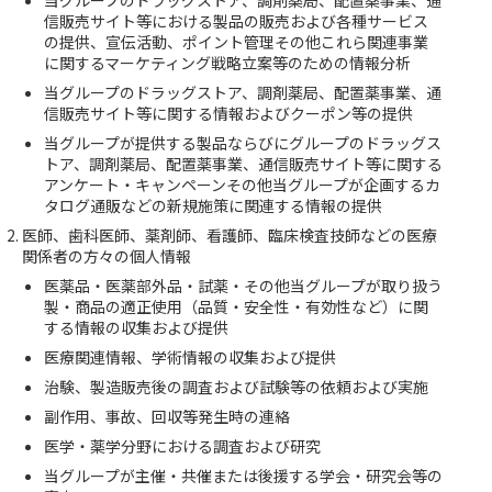
当グループのドラッグストア、調剤薬局、配置薬事業、通
信販売サイト等における製品の販売および各種サービス
の提供、宣伝活動、ポイント管理その他これら関連事業
に関するマーケティング戦略立案等のための情報分析
当グループのドラッグストア、調剤薬局、配置薬事業、通
信販売サイト等に関する情報およびクーポン等の提供
当グループが提供する製品ならびにグループのドラッグス
トア、調剤薬局、配置薬事業、通信販売サイト等に関する
アンケート・キャンペーンその他当グループが企画するカ
タログ通販などの新規施策に関連する情報の提供
医師、歯科医師、薬剤師、看護師、臨床検査技師などの医療
関係者の方々の個人情報
医薬品・医薬部外品・試薬・その他当グループが取り扱う
製・商品の適正使用（品質・安全性・有効性など）に関
する情報の収集および提供
医療関連情報、学術情報の収集および提供
治験、製造販売後の調査および試験等の依頼および実施
副作用、事故、回収等発生時の連絡
医学・薬学分野における調査および研究
当グループが主催・共催または後援する学会・研究会等の