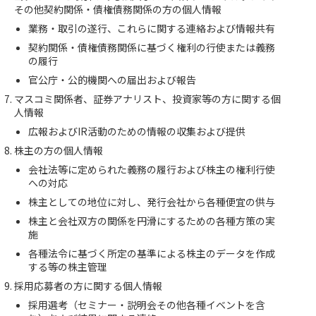
その他契約関係・債権債務関係の方の個人情報
業務・取引の遂行、これらに関する連絡および情報共有
契約関係・債権債務関係に基づく権利の行使または義務
の履行
官公庁・公的機関への届出および報告
マスコミ関係者、証券アナリスト、投資家等の方に関する個
人情報
広報およびIR活動のための情報の収集および提供
株主の方の個人情報
会社法等に定められた義務の履行および株主の権利行使
への対応
株主としての地位に対し、発行会社から各種便宜の供与
株主と会社双方の関係を円滑にするための各種方策の実
施
各種法令に基づく所定の基準による株主のデータを作成
する等の株主管理
採用応募者の方に関する個人情報
採用選考（セミナー・説明会その他各種イベントを含