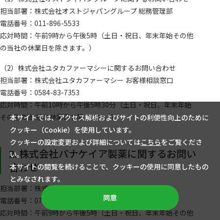
担当部署：株式会社オストジャパングループ 総務管理部
電話番号：011-896-5533
応対時間：午前9時から午後5時（土日・祝日、年末年始その他
の当社の休業日を除きます。）
（2）株式会社ユタカファーマシーに関するお問い合わせ
担当部署：株式会社ユタカファーマシー お客様相談窓口
電話番号：0584-83-7353
応対時間：午前10時から午後5時30分（土日・祝日、年末年始
その他の当 社の休業日を除きます。）
本サイトでは、アクセス解析およびサイトの利便性向上のために
クッキー（Cookie）を使用しています。
クッキーの設定変更および詳細については
こちら
をご覧くださ
2. 株式会社パナケイア製薬に関するお問い
い。
合わせ
本サイトの閲覧を続けることで、クッキーの使用に同意したもの
とみなされます。
担当部署：株式会社パナケイア製薬 業務管理部
同意
電話番号：0766-36-1177
応対時間：午前9時から午後5時（土日・祝日、年末年始その他