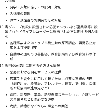
人情報
見学・入館に際しての説明・対応
入退館の管理
見学・退館後のお問合わせの対応
当グループ施設に設置された防犯カメラおよび営業車等に設
置されたドライブレコーダーに録画された方に関する個人情
報
各種事故またはトラブル発生時の原因調査、再発防止対
応および証拠収集
自動車の運転の改善指導、教育訓練および教育資料の作
成
調剤薬局使用に関する処方せん情報
薬局における調剤サービスの提供
医薬品を安全に使用して頂くために必要な事項の把握
（副作用歴、既往歴、アレルギー、体質、併用薬、ご住
所や緊急時の連絡先など）
病院、診療所、薬局、訪問看護ステーション、介護サービ
ス事業者などとの必要な連携
病院、診療所などからの照会への回答