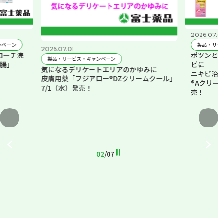
2026.07.
ンペーン
製品・サ
2026.07.01
ローチ浣
ポツンと
製品・サービス・キャンペーン
腸」
ビに
気になるデリケートエリアのかゆみに
ニキビ治
皮膚用薬「フジアロー®DZクリームクール」
®Aクリ
7/1（水）発売！
売！
02
/
07