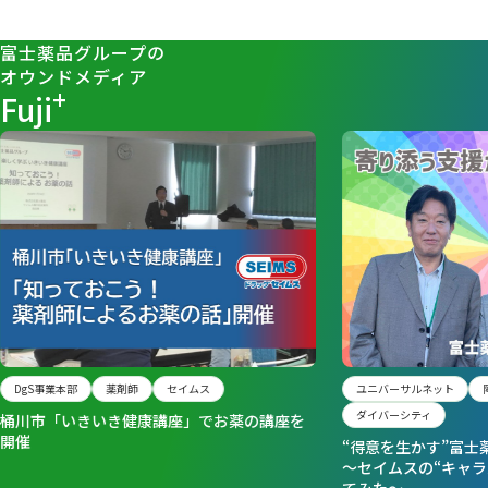
富士薬品グループの
オウンドメディア
+
Fuji
DgS事業本部
薬剤師
セイムス
ユニバーサルネット
ダイバーシティ
桶川市「いきいき健康講座」でお薬の講座を
開催
“得意を生かす”富士
～セイムスの“キャラ