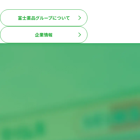
「複合型医薬品企業」です。
富士薬品グループについて
企業情報
事業・ブランド紹介
business and brand
ご家庭、地域、
そして医療の最前線へ。
「つくる」から「とどける」まで、
製販一貫体制の事業を展開しています。