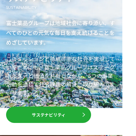
sustainability
富士薬品グループは地域社会に寄り添い、す
べてのひとの元気な毎日を支え続けることを
めざしています。
このミッションと持続可能な社会を実現して
いくためにも、富士薬品グループはステーク
ホルダーと価値を共有しながら、5つの事業
活動を通じて社会課題の解決に取り組んでま
いります。
サステナビリティ