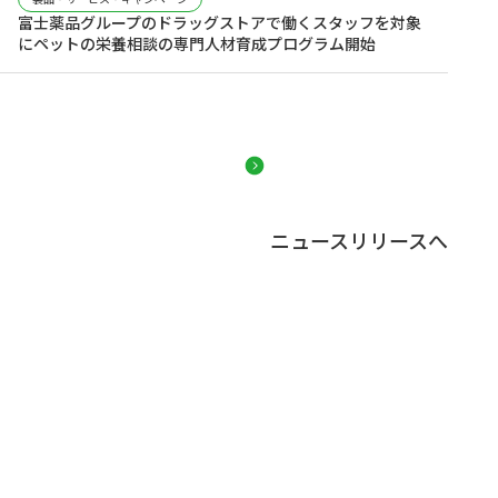
富士薬品グループのドラッグストアで働くスタッフを対象
にペットの栄養相談の専門人材育成プログラム開始
ニュースリリースへ
富士薬品グループについて
who we are
私たちは
人生100年時代を生きる
すべてのひとの生活に寄り添い、
“元気”な毎日を支え続ける