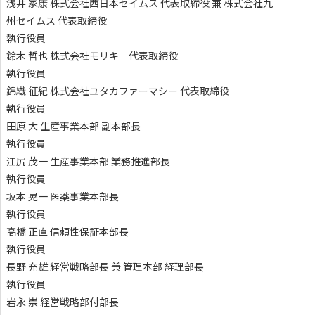
浅井 家康
株式会社西日本セイムス 代表取締役 兼 株式会社九
州セイムス 代表取締役
執行役員
鈴木 哲也
株式会社モリキ 代表取締役
執行役員
錦織 征紀
株式会社ユタカファーマシー 代表取締役
執行役員
田原 大
生産事業本部 副本部長
執行役員
江尻 茂一
生産事業本部 業務推進部長
執行役員
坂本 晃一
医薬事業本部長
執行役員
高橋 正直
信頼性保証本部長
執行役員
長野 充雄
経営戦略部長 兼 管理本部 経理部長
執行役員
岩永 崇
経営戦略部付部長