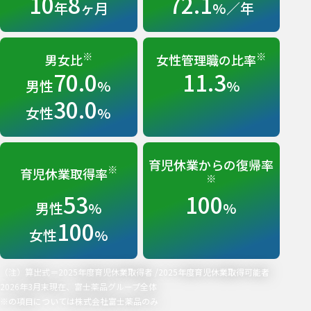
10
8
72.1
年
ヶ月
%／年
※
※
男女比
女性管理職の比率
70.0
11.3
男性
%
%
30.0
女性
%
育児休業からの復帰率
※
育児休業取得率
※
53
100
男性
%
%
100
女性
%
（注）算出式＝2025年度育児休業取得者 /2025年度育児休業取得可能者
2026年3月末現在、富士薬品グループ全体
※の項目については株式会社富士薬品のみ