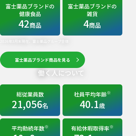
富士薬品ブランドの
富士薬品ブランドの
健康食品
雑貨
42
4
商品
商品
2026年3月末現在、富士薬品グループ全体
富士薬品ブランド商品を見る
働く人について
※
総従業員数
社員平均年齢
21,056
40.1
名
歳
※
※
平均勤続年数
有給休暇取得率