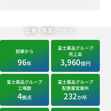
企業・事業について
富士薬品グループ
創業から
売上高
96
3,960
年
億円
富士薬品グループ
富士薬品グループ
工場数
配置薬営業所
4
232
拠点
か所