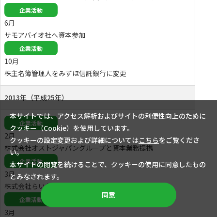
企業活動
6月
サモアバイオ社へ資本参加
企業活動
10月
株主名簿管理人をみずほ信託銀行に変更
2013年（平成25年）
本サイトでは、アクセス解析およびサイトの利便性向上のために
企業活動
クッキー（Cookie）を使用しています。
2月
クッキーの設定変更および詳細については
こちら
をご覧くださ
株式会社オストジャパングループと資本業務提携
い。
企業活動
本サイトの閲覧を続けることで、クッキーの使用に同意したもの
3月
とみなされます。
株式会社らいおんクリエイトを吸収合併
同意
企業活動
3月