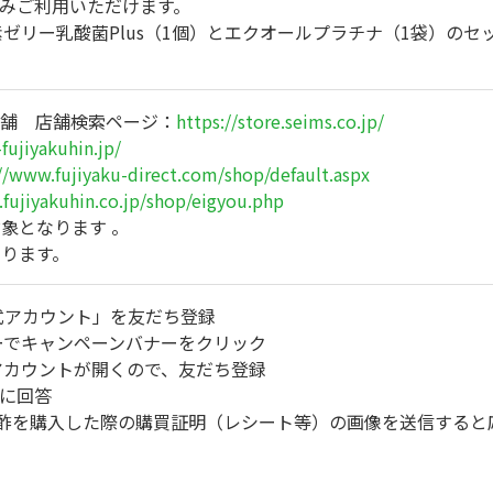
みご利用いただけます。
ゼリー乳酸菌Plus（1個）とエクオールプラチナ（1袋）のセ
店舗 店舗検索ページ：
https://store.seims.co.jp/
fujiyakuhin.jp/
//www.fujiyaku-direct.com/shop/default.aspx
fujiyakuhin.co.jp/shop/eigyou.php
象となります 。
ります。
式アカウント」を友だち登録
ーでキャンペーンバナーをクリック
アカウントが開くので、友だち登録
に回答
酢を購入した際の購買証明（レシート等）の画像を送信すると