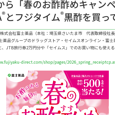
）から「春のお酢酢めキャン
®
®
A
とフジタイム
黒酢を買っ
式会社富士薬品（本社：埼玉県さいたま市 代表取締役社長：高
士薬品グループのドラッグストア・セイムスオンライン・富士薬
JTB旅行券2万円分や「セイムス」でのお買い物にも使えるQU
。
w.fujiyaku-direct.com/shop/pages/2026_spring_receiptcp.a