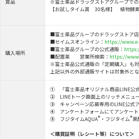
賞品
※富士薬品ドラッグストアグループでの
【お試しタイム賞 30名様】 植物酵素
■富士薬品グループのドラッグストア
■セイムスオンライン：
https://www.e-
■富士薬品グループの公式通販：
https:
購入場所
■配置薬 営業所検索：
https://www.
※富士薬品公式通販の「定期購入」も対
上記以外の外部通販サイトは対象外とな
①
「富士薬品オリジナル商品LINE公
②
LINEトーク画面上のリッチメニュ
③
キャンペーン応募専用のLINE公式
④
アンケートフォームにてアンケート
®
®
⑤
フジタイムAQUA
・フジタイム
黒
＜購買証明（レシート等）について＞