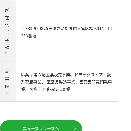
所
在
地
〒330-9508 埼玉県さいたま市大宮区桜木町4丁目
（
383番地
本
社
）
事
医薬品等の配置薬販売事業、ドラッグストア・調
業
剤薬局事業、 医薬品製造事業、医薬品研究開発事
内
業、医療用医薬品販売事業
容
ニュースリリースへ