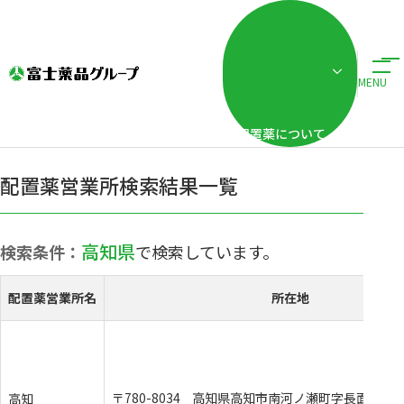
ホーム
事業・ブランド紹介
配置薬販売事業
配置薬営業所検索
配置薬営業所
配置薬営業所検索
MENU
配置薬について
配置薬営業所検索結果一覧
高知県
検索条件：
で検索しています。
配置薬営業所名
所在地
〒780-8034
高知県高知市南河ノ瀬町字長面田12-
高知