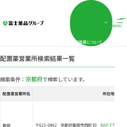
ホーム
事業・ブランド紹介
配置薬販売事業
配置薬営業所検索
配置薬営業所
配置薬営業所検索
MENU
配置薬について
配置薬営業所検索結果一覧
京都府
検索条件：
で検索しています。
配置薬営業所名
所在地
〒621-0862
京都府亀岡市西町30
MAP
亀岡